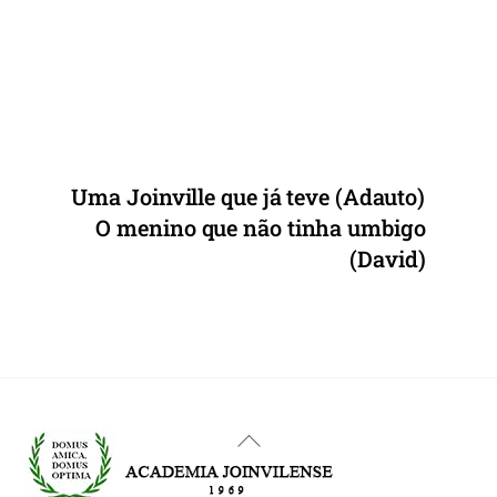
o
p
k
Uma Joinville que já teve (Adauto)
O menino que não tinha umbigo
(David)
Back
To