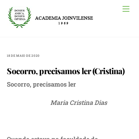
Skip
Me
to
content
18 DE MAIO DE 2020
Socorro, precisamos ler (Cristina)
Socorro, precisamos ler
Maria Cristina Dias
Quando estava na faculdade de