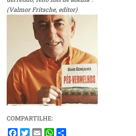
(Valmor Fritsche, editor)
COMPARTILHE:
F
T
E
W
S