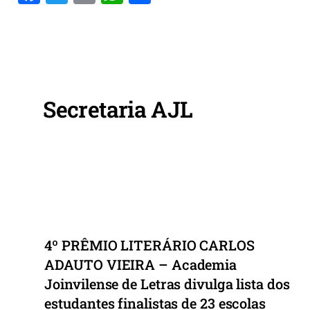
a
w
m
h
h
c
itt
ai
at
ar
e
er
l
s
e
b
A
o
p
Secretaria AJL
o
p
k
4º PRÊMIO LITERÁRIO CARLOS
ADAUTO VIEIRA – Academia
Joinvilense de Letras divulga lista dos
estudantes finalistas de 23 escolas