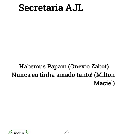
o
p
Secretaria AJL
o
p
k
Habemus Papam (Onévio Zabot)
Nunca eu tinha amado tanto! (Milton
Maciel)
Back