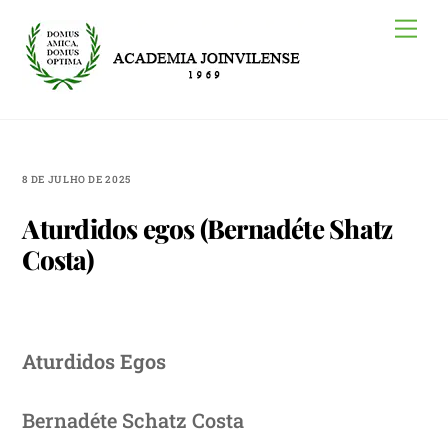
Skip
Me
to
content
8 DE JULHO DE 2025
Aturdidos egos (Bernadéte Shatz
Costa)
Aturdidos Egos
Bernadéte Schatz Costa