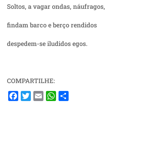
Soltos, a vagar ondas, náufragos,
findam barco e berço rendidos
despedem-se iludidos egos.
COMPARTILHE:
F
T
E
W
S
a
w
m
h
h
c
itt
ai
at
ar
e
er
l
s
e
b
A