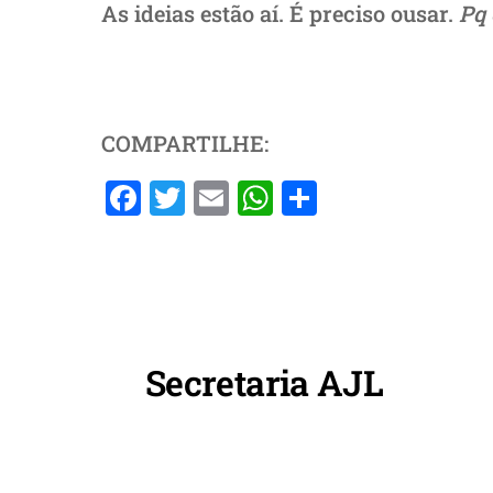
As ideias estão aí. É preciso ousar.
Pq 
COMPARTILHE:
F
T
E
W
S
a
w
m
h
h
c
itt
ai
at
ar
e
er
l
s
e
b
A
o
p
Secretaria AJL
o
p
k