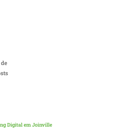
 de
osts
g Digital em Joinville