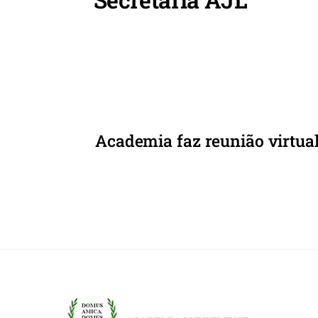
o
p
k
Academia faz reunião virtua