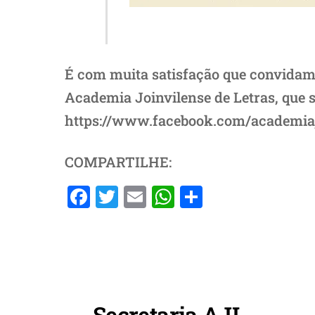
É com muita satisfação que convidamo
Academia Joinvilense de Letras, que 
https://www.facebook.com/academiaj
COMPARTILHE:
F
T
E
W
S
a
w
m
h
h
c
itt
ai
at
ar
e
er
l
s
e
b
A
o
p
Secretaria AJL