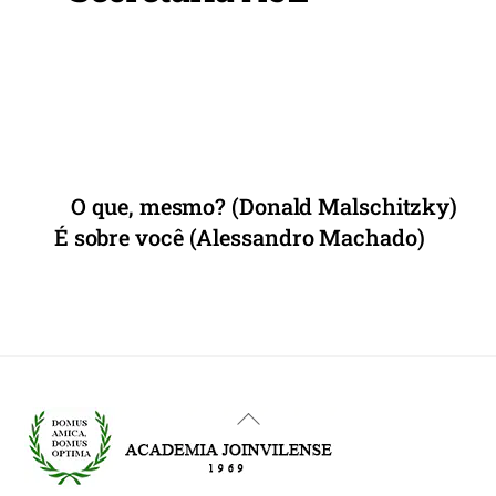
o
p
k
O que, mesmo? (Donald Malschitzky)
É sobre você (Alessandro Machado)
Back
To
Top