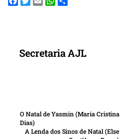
F
T
E
W
S
a
w
m
h
h
c
itt
ai
at
ar
e
er
l
s
e
b
A
o
p
Secretaria AJL
o
p
k
O Natal de Yasmin (Maria Cristina
Dias)
A Lenda dos Sinos de Natal (Else