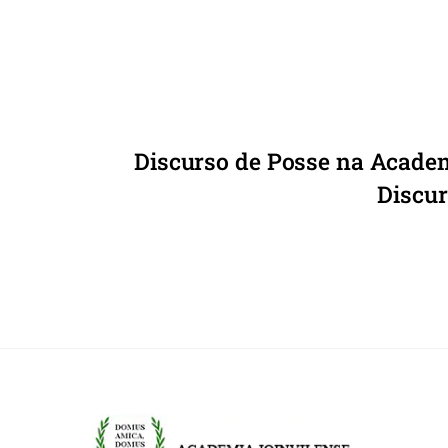
k
Discurso de Posse na Acade
Discur