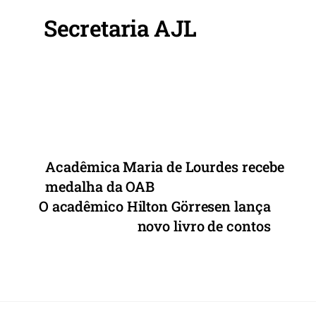
o
p
Secretaria AJL
o
p
k
Acadêmica Maria de Lourdes recebe
medalha da OAB
O acadêmico Hilton Görresen lança
novo livro de contos