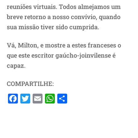
reuniões virtuais. Todos almejamos um
breve retorno a nosso convívio, quando
sua missão tiver sido cumprida.
Vá, Milton, e mostre a estes franceses o
que este escritor gaúcho-joinvilense é
capaz.
COMPARTILHE:
F
T
E
W
S
a
w
m
h
h
c
itt
ai
at
ar
e
er
l
s
e
b
A