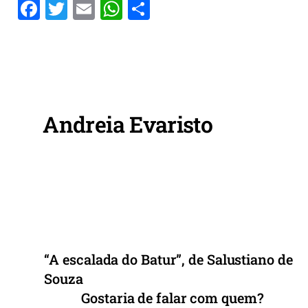
F
T
E
W
S
a
w
m
h
h
c
itt
ai
at
ar
e
er
l
s
e
b
A
o
p
Andreia Evaristo
o
p
k
“A escalada do Batur”, de Salustiano de
Souza
Gostaria de falar com quem?