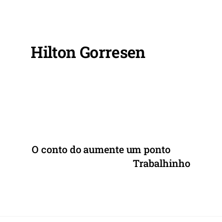
c
itt
ai
at
ar
e
er
l
s
e
b
A
o
p
Hilton Gorresen
o
p
k
O conto do aumente um ponto
Trabalhinho