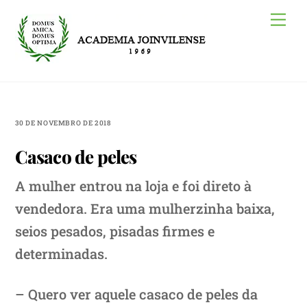
Skip
Me
to
content
30 DE NOVEMBRO DE 2018
Casaco de peles
A mulher entrou na loja e foi direto à
vendedora. Era uma mulherzinha baixa,
seios pesados, pisadas firmes e
determinadas.
– Quero ver aquele casaco de peles da