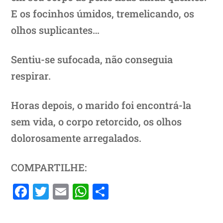
E os focinhos úmidos, tremelicando, os
olhos suplicantes…
Sentiu-se sufocada, não conseguia
respirar.
Horas depois, o marido foi encontrá-la
sem vida, o corpo retorcido, os olhos
dolorosamente arregalados.
COMPARTILHE:
F
T
E
W
S
a
w
m
h
h