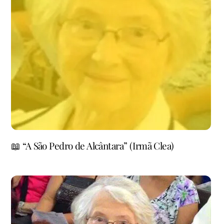
📖 “A São Pedro de Alcântara” (Irmã Clea)