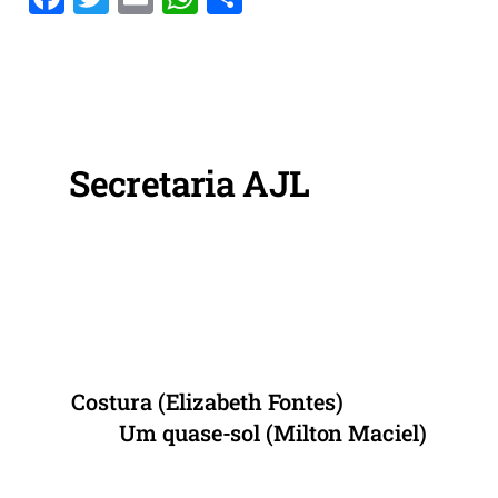
a
w
m
h
h
c
itt
ai
at
ar
e
er
l
s
e
b
A
o
p
Secretaria AJL
o
p
k
Costura (Elizabeth Fontes)
Um quase-sol (Milton Maciel)