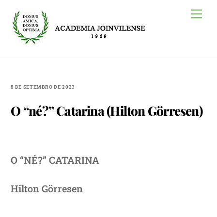
Skip
Me
to
content
8 DE SETEMBRO DE 2023
O “né?” Catarina (Hilton Görresen)
O “NÉ?” CATARINA
Hilton Görresen