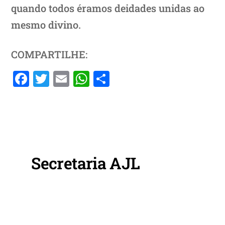
quando todos éramos deidades unidas ao
mesmo divino.
COMPARTILHE:
F
T
E
W
S
a
w
m
h
h
c
itt
ai
at
ar
e
er
l
s
e
b
A
o
p
Secretaria AJL
o
p
k