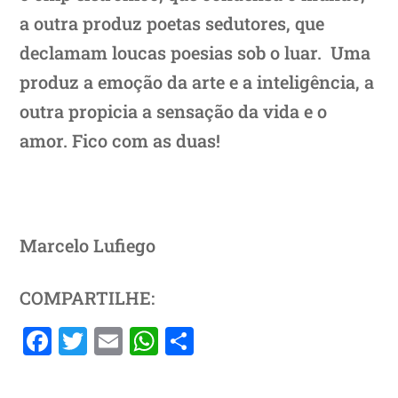
a outra produz poetas sedutores, que
declamam loucas poesias sob o luar. Uma
produz a emoção da arte e a inteligência, a
outra propicia a sensação da vida e o
amor. Fico com as duas!
Marcelo Lufiego
COMPARTILHE:
F
T
E
W
S
a
w
m
h
h
c
itt
ai
at
ar