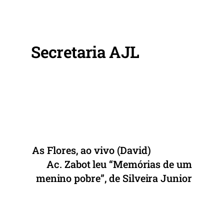
e
er
l
s
e
b
A
o
p
Secretaria AJL
o
p
k
As Flores, ao vivo (David)
Ac. Zabot leu “Memórias de um
menino pobre”, de Silveira Junior