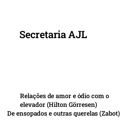
c
itt
ai
at
ar
e
er
l
s
e
b
A
o
p
Secretaria AJL
o
p
k
Relações de amor e ódio com o
elevador (Hilton Görresen)
De ensopados e outras querelas (Zabot)