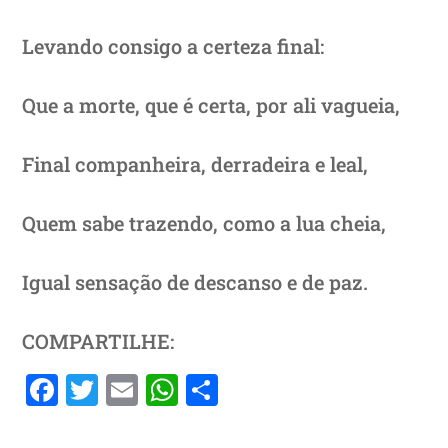
Levando consigo a certeza final:
Que a morte, que é certa, por ali vagueia,
Final companheira, derradeira e leal,
Quem sabe trazendo, como a lua cheia,
Igual sensação de descanso e de paz.
COMPARTILHE:
F
T
E
W
S
a
w
m
h
h