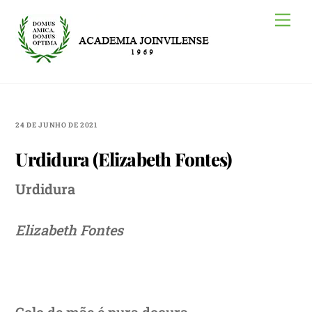
Skip
Me
to
content
24 DE JUNHO DE 2021
Urdidura (Elizabeth Fontes)
Urdidura
Elizabeth Fontes
Colo de mãe é pura doçura,