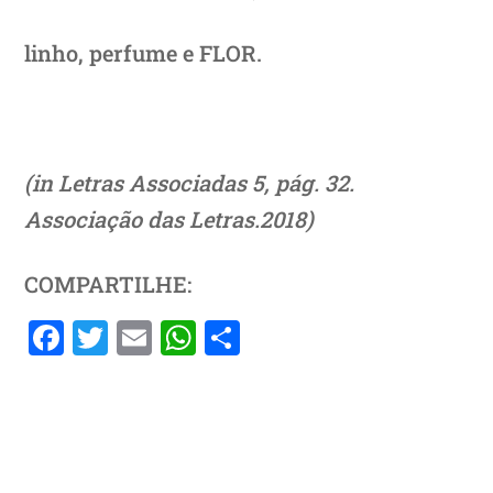
linho, perfume e FLOR.
(in Letras Associadas 5, pág. 32.
Associação das Letras.2018)
COMPARTILHE:
F
T
E
W
S
a
w
m
h
h
c
itt
ai
at
ar
e
er
l
s
e
b
A