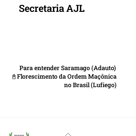
o
p
Secretaria AJL
o
p
k
Para entender Saramago (Adauto)
📓Florescimento da Ordem Maçônica
no Brasil (Lufiego)
Back